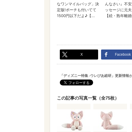
X
Facebook
「ディズニー特集 -ウレぴあ総研」更新情報
この記事の写真一覧（全75枚）