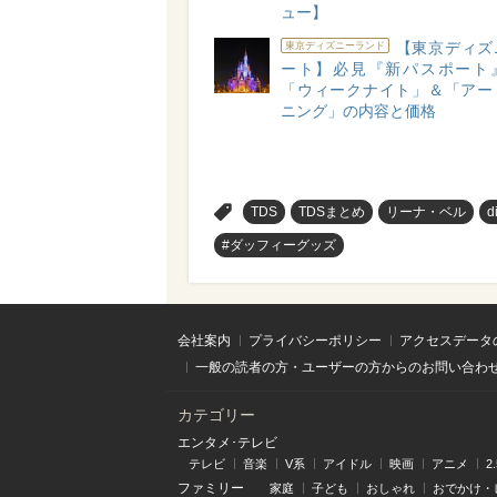
ュー】
【東京ディズ
東京ディズニーランド
ート】必見『新パスポート
「ウィークナイト」＆「アー
ニング」の内容と価格
>
TDS
TDSまとめ
リーナ・ベル
d
#ダッフィーグッズ
会社案内
プライバシーポリシー
アクセスデータ
一般の読者の方・ユーザーの方からのお問い合わ
カテゴリー
エンタメ･テレビ
テレビ
音楽
V系
アイドル
映画
アニメ
2
ファミリー
家庭
子ども
おしゃれ
おでかけ・