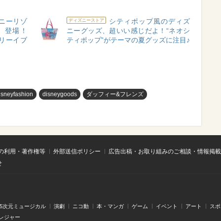
ニーリゾ
シティポップ風のディズ
ディズニーストア
』登場！
ニーグッズ、超いい感じだよ！“ネオシ
リーイブ
ティポップ”がテーマの夏グッズに注目♪
isneyfashion
disneygoods
ダッフィー&フレンズ
の利用・著作権等
外部送信ポリシー
広告出稿・お取り組みのご相談・情報掲載
せ
.5次元ミュージカル
演劇
ニコ動
本・マンガ
ゲーム
イベント
アート
スポ
レジャー