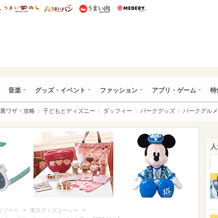
総研 ディズニー特集
mimot.
うまいめし
うまいパン
うまい肉
Medery.
ズニー特集 -ウレぴあ総研
音楽
グッズ・イベント
ファッション
アプリ・ゲーム
特
裏ワザ・攻略
子どもとディズニー
ダッフィー
パークグッズ
パークグルメ
人
1
>
>
リゾート
東京ディズニーシー
2