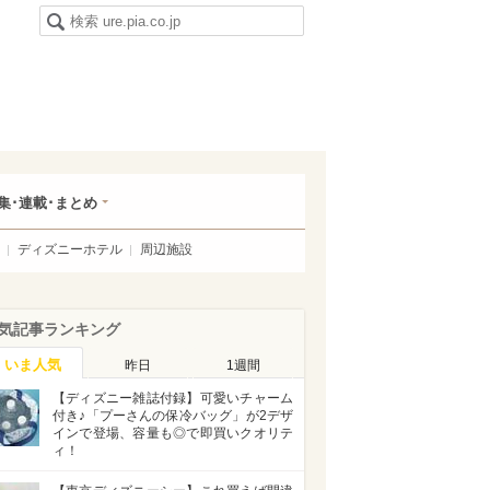
集･連載･まとめ
ディズニーホテル
周辺施設
気記事ランキング
いま人気
昨日
1週間
【ディズニー雑誌付録】可愛いチャーム
付き♪「プーさんの保冷バッグ」が2デザ
インで登場、容量も◎で即買いクオリテ
ィ！