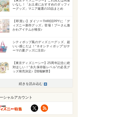
【東京ディズニーシー】これ買えば間違
いなし！「お土産におすすめのダッフィ
ーグッズ」マニア厳選の10品まとめ
【即買い】ダイソーTHREEPPYに「デ
ィズニー新作グッズ」登場！プーさん激
かわアイテムが格安♪
シティポップ風のディズニーグッズ、超
いい感じだよ！“ネオシティポップ”がテ
ーマの夏グッズに注目♪
【東京ディズニーシー】25周年記念に絶
対ほしい！“永久保存版レベル”の必見グ
ッズ発売決定♪【情報解禁】
続きを読み込む
ーシャルアカウント
X
RSS