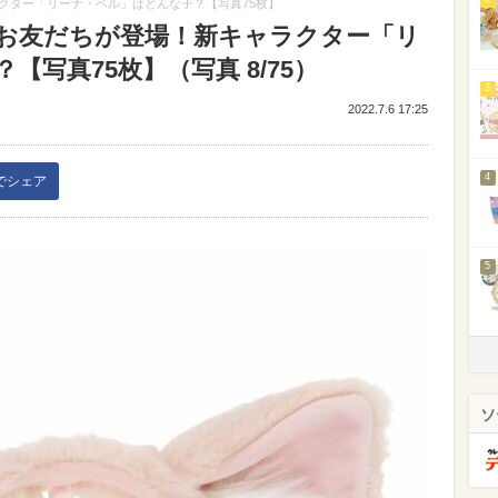
クター「リーナ・ベル」はどんな子？【写真75枚】
お友だちが登場！新キャラクター「リ
写真75枚】（写真 8/75）
3
2022.7.6 17:25
4
kでシェア
5
ソ