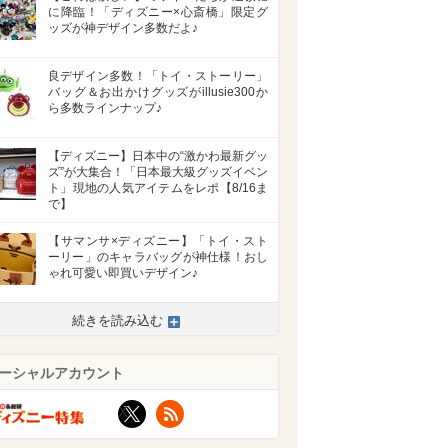
に降臨！「ディズニー×心斎橋」限定グ
ッズが神デザイン多数だよ♪
良デザイン多数！「トイ・ストーリー」
バッグ＆お出かけグッズがillusie300か
ら多数ラインナップ♪
【ディズニー】日本中の“激かわ最新グッ
ズ”が大集合！「日本最大級グッズイベン
ト」現地の人気アイテムをレポ【8/16ま
で】
【サマンサ×ディズニー】「トイ・スト
ーリー」のキャラバッグが神仕様！おし
ゃれ可愛い即買いデザイン♪
続きを読み込む
ーシャルアカウント
X
RSS