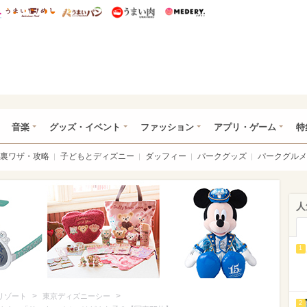
総研 ディズニー特集
mimot.
うまいめし
うまいパン
うまい肉
Medery.
ズニー特集 -ウレぴあ総研
音楽
グッズ・イベント
ファッション
アプリ・ゲーム
特
裏ワザ・攻略
子どもとディズニー
ダッフィー
パークグッズ
パークグルメ
人
1
>
>
リゾート
東京ディズニーシー
2