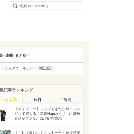
集･連載･まとめ
ディズニーホテル
周辺施設
気記事ランキング
いま人気
昨日
1週間
【ディズニー】コンプできたら神！コン
ビニで買える「新作Happyくじ」に豪華
景品がズラリ♪【8/7販売開始】
【これは欲しい】ミッキーたちが道頓堀