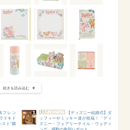
続きを読み込む
&フレン
【ディズニー結婚式】ダ
東京ディズニーシー
でドキド
ッフィーやミッキー達が祝福！「ディ
いスト”購
ズニー・フェアリーテイル・ウェディ
ング」感動の参列レポート