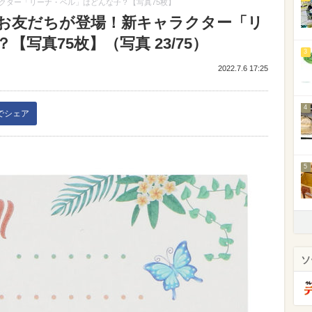
クター「リーナ・ベル」はどんな子？【写真75枚】
お友だちが登場！新キャラクター「リ
写真75枚】（写真 23/75）
3
2022.7.6 17:25
4
kでシェア
5
ソ