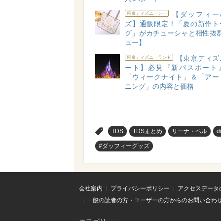
【ダッフィー
東京ディズニーシー
ズ】通販限定！「夏の新作ト
グ」がカチューシャと相性抜群
ュー】
【東京ディズ
東京ディズニーランド
ート】必見『新パスポート
「ウィークナイト」＆「アー
ニング」の内容と価格
>
TDS
TDSまとめ
リーナ・ベル
d
#ダッフィーグッズ
会社案内
プライバシーポリシー
アクセスデータ
一般の読者の方・ユーザーの方からのお問い合わ