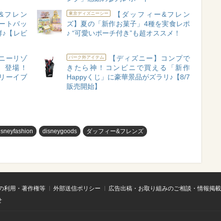
&フレン
【ダッフィー&フレン
東京ディズニーシー
ートバッ
ズ】夏の「新作お菓子」4種を実食レポ
♪【レビ
♪ “可愛いポーチ付き”も超オススメ！
ニーリゾ
【ディズニー】コンプで
パーク外アイテム
』登場！
きたら神！コンビニで買える「新作
リーイブ
Happyくじ」に豪華景品がズラリ♪【8/7
販売開始】
isneyfashion
disneygoods
ダッフィー&フレンズ
の利用・著作権等
外部送信ポリシー
広告出稿・お取り組みのご相談・情報掲載
せ