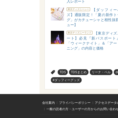
入レポート
【ダッフィー
東京ディズニーシー
ズ】通販限定！「夏の新作ト
グ」がカチューシャと相性抜群
ュー】
【東京ディズ
東京ディズニーランド
ート】必見『新パスポート
「ウィークナイト」＆「アー
ニング」の内容と価格
>
TDS
TDSまとめ
リーナ・ベル
d
#ダッフィーグッズ
会社案内
プライバシーポリシー
アクセスデータ
一般の読者の方・ユーザーの方からのお問い合わ