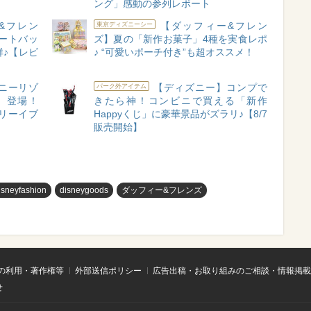
ング」感動の参列レポート
&フレン
【ダッフィー&フレン
東京ディズニーシー
ートバッ
ズ】夏の「新作お菓子」4種を実食レポ
♪【レビ
♪ “可愛いポーチ付き”も超オススメ！
ニーリゾ
【ディズニー】コンプで
パーク外アイテム
』登場！
きたら神！コンビニで買える「新作
リーイブ
Happyくじ」に豪華景品がズラリ♪【8/7
販売開始】
isneyfashion
disneygoods
ダッフィー&フレンズ
の利用・著作権等
外部送信ポリシー
広告出稿・お取り組みのご相談・情報掲載
せ