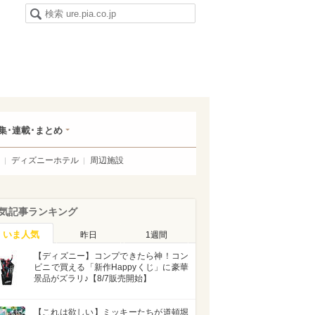
集･連載･まとめ
ディズニーホテル
周辺施設
気記事ランキング
いま人気
昨日
1週間
【ディズニー】コンプできたら神！コン
ビニで買える「新作Happyくじ」に豪華
景品がズラリ♪【8/7販売開始】
【これは欲しい】ミッキーたちが道頓堀