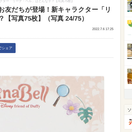
クター「リーナ・ベル」はどんな子？【写真75枚】
お友だちが登場！新キャラクター「リ
写真75枚】（写真 24/75）
3
2022.7.6 17:25
4
kでシェア
5
ソ