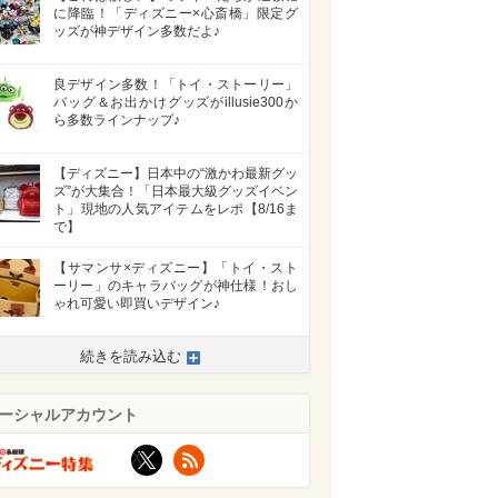
に降臨！「ディズニー×心斎橋」限定グ
ッズが神デザイン多数だよ♪
良デザイン多数！「トイ・ストーリー」
バッグ＆お出かけグッズがillusie300か
ら多数ラインナップ♪
【ディズニー】日本中の“激かわ最新グッ
ズ”が大集合！「日本最大級グッズイベン
ト」現地の人気アイテムをレポ【8/16ま
で】
【サマンサ×ディズニー】「トイ・スト
ーリー」のキャラバッグが神仕様！おし
ゃれ可愛い即買いデザイン♪
続きを読み込む
ーシャルアカウント
X
RSS