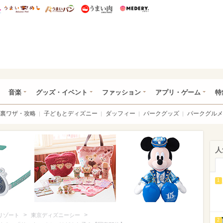
総研 ディズニー特集
mimot.
うまいめし
うまいパン
うまい肉
Medery.
ズニー特集 -ウレぴあ総研
音楽
グッズ・イベント
ファッション
アプリ・ゲーム
特
裏ワザ・攻略
子どもとディズニー
ダッフィー
パークグッズ
パークグルメ
人
1
>
>
リゾート
東京ディズニーシー
2