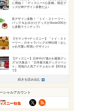
に降臨！「ディズニー×心斎橋」限定グ
ッズが神デザイン多数だよ♪
良デザイン多数！「トイ・ストーリー」
バッグ＆お出かけグッズがillusie300か
ら多数ラインナップ♪
【サマンサ×ディズニー】「トイ・スト
ーリー」のキャラバッグが神仕様！おし
ゃれ可愛い即買いデザイン♪
【ディズニー】日本中の“激かわ最新グッ
ズ”が大集合！「日本最大級グッズイベン
ト」現地の人気アイテムをレポ【8/16ま
で】
続きを読み込む
ーシャルアカウント
X
RSS
>