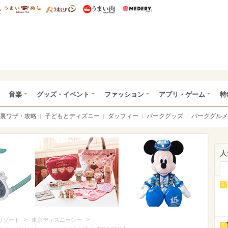
総研 ディズニー特集
mimot.
うまいめし
うまいパン
うまい肉
Medery.
ズニー特集 -ウレぴあ総研
音楽
グッズ・イベント
ファッション
アプリ・ゲーム
特
裏ワザ・攻略
子どもとディズニー
ダッフィー
パークグッズ
パークグルメ
人
1
>
>
リゾート
東京ディズニーシー
2