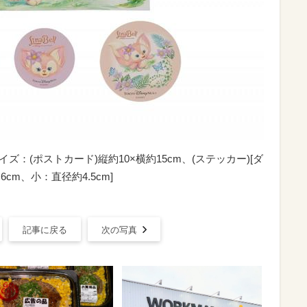
ズ：(ポストカード)縦約10×横約15cm、(ステッカー)[ダ
cm、小：直径約4.5cm]
記事に戻る
次の写真