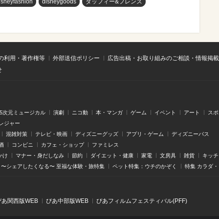
isneyfashion
disneygoods
ダッフィー&フレンズ
の利用・著作権等
外部送信ポリシー
広告出稿・お取り組みのご相談・情報掲載
せ
.5次元ミュージカル
演劇
ニコ動
本・マンガ
ゲーム
イベント
アート
スポ
レジャー
混雑対策
テレビ・映画
ディズニーグッズ
アプリ・ゲーム
ディズニーパス
酒
コンビニ
カフェ・ショップ
ファミレス
かけ
マナー・身だしなみ
節約
ダイエット・健康
家電
文房具
雑貨
キッチ
〜シェアしたくなる〜 至福な体験・旅特集
ペット特集：ウチのかぞく
特集 カラダ
ぴあ関⻄版WEB
ぴあ中部版WEB
ぴあフィルムフェスティバル(PFF)