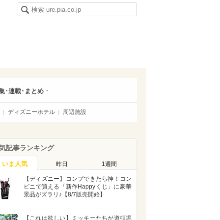
集･連載･まとめ
ディズニーホテル
周辺施設
気記事ランキング
いま人気
昨日
1週間
【ディズニー】コンプできたら神！コン
ビニで買える「新作Happyくじ」に豪華
景品がズラリ♪【8/7販売開始】
【これは欲しい】ミッキーたちが道頓堀