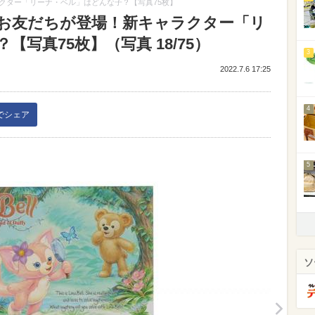
クター「リーナ・ベル」はどんな子？【写真75枚】
お友だちが登場！新キャラクター「リ
写真75枚】（写真 18/75）
3
2022.7.6 17:25
4
kでシェア
5
ソ