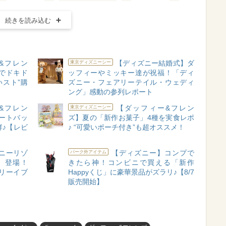
続きを読み込む
&フレン
【ディズニー結婚式】ダ
東京ディズニーシー
でドキド
ッフィーやミッキー達が祝福！「ディ
いスト”購
ズニー・フェアリーテイル・ウェディ
ング」感動の参列レポート
&フレン
【ダッフィー&フレン
東京ディズニーシー
ートバッ
ズ】夏の「新作お菓子」4種を実食レポ
♪【レビ
♪ “可愛いポーチ付き”も超オススメ！
ニーリゾ
【ディズニー】コンプで
パーク外アイテム
』登場！
きたら神！コンビニで買える「新作
リーイブ
Happyくじ」に豪華景品がズラリ♪【8/7
販売開始】