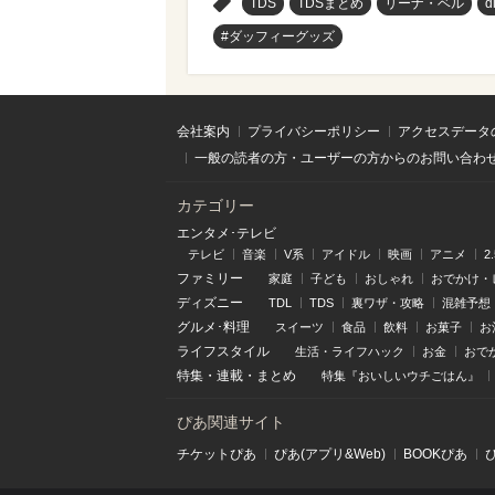
>
TDS
TDSまとめ
リーナ・ベル
d
#ダッフィーグッズ
会社案内
プライバシーポリシー
アクセスデータ
一般の読者の方・ユーザーの方からのお問い合わ
カテゴリー
エンタメ･テレビ
テレビ
音楽
V系
アイドル
映画
アニメ
2
ファミリー
家庭
子ども
おしゃれ
おでかけ・
ディズニー
TDL
TDS
裏ワザ・攻略
混雑予想
グルメ･料理
スイーツ
食品
飲料
お菓子
お
ライフスタイル
生活・ライフハック
お金
おで
特集
・
連載
・
まとめ
特集『おいしいウチごはん』
ぴあ関連サイト
チケットぴあ
ぴあ(アプリ&Web)
BOOKぴあ