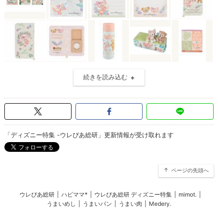
続きを読み込む
「ディズニー特集 -ウレぴあ総研」更新情報が受け取れます
ページの先頭へ
ウレぴあ総研
|
ハピママ*
|
ウレぴあ総研 ディズニー特集
|
mimot.
|
うまいめし
|
うまいパン
|
うまい肉
|
Medery.