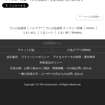
ページの先頭へ
ウレぴあ総研
|
ハピママ*
|
ウレぴあ総研 ディズニー特集
|
mimot.
|
うまいめし
|
うまいパン
|
うまい肉
|
Medery.
ぴあ関連サイト
チケットぴあ
ぴあ(アプリ&Web)
会社案内
プライバシーポリシー
アクセスデータの利用・著作権等
外部送信ポリシー
広告出稿・お取り組みのご相談・情報掲載・その他お問い合わせ
一般の読者の方・ユーザーの方からのお問い合わせ
Copyright (C) PIA Corporation. All Rights Reserved.