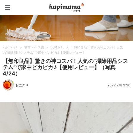
ハピママ*
ハピママ*
>
家事・生活術
>
お役立ち
>
【無印良品】驚きの神コスパ！人気
の“掃除用品システム”で家中ピカピカ♪【使用レビュー】
【無印良品】驚きの神コスパ！人気の“掃除用品シス
テム”で家中ピカピカ♪【使用レビュー】（写真
4/24）
おにぎり
2022.7.18 9:30