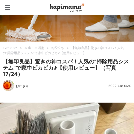
ハピママ*
ハピママ*
>
家事・生活術
>
お役立ち
>
【無印良品】驚きの神コスパ！人気
の“掃除用品システム”で家中ピカピカ♪【使用レビュー】
【無印良品】驚きの神コスパ！人気の“掃除用品シス
テム”で家中ピカピカ♪【使用レビュー】（写真
17/24）
おにぎり
2022.7.18 9:30