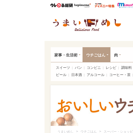
ウレぴあ総研
ハピママ*
ウレぴあ
うま
家事・生活術
ウチごはん
肉
スイーツ
パン
コンビニ
レシピ
調味料
ビール
日本酒
アルコール
コーヒー・茶
>
>
うまいめし
ウチごはん
スーパー・ショッピ