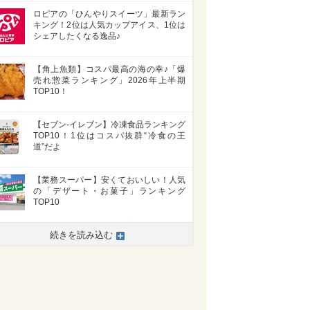
ロピアの「ひんやりスイーツ」最新ラン
キング！2位は人気カップアイス、1位は
シェアしたくなる逸品♪
【角上魚類】コスパ最高の海の幸♪「爆
売れ惣菜ランキング」2026年上半期
TOP10！
【セブン-イレブン】冷凍食品ランキング
TOP10！1位はコスパ抜群“冷食の王
道”だよ
【業務スーパー】安くておいしい！人気
の「デザート・お菓子」ランキング
TOP10
続きを読み込む