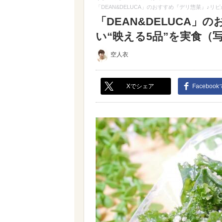
「DEAN&DELUCA」のおすすめ『デリ惣菜』♪リ
「DEAN&DELUCA
い“映える5品”を実食（写真
空人衣
Xでシェア
Faceboo