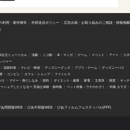
の利用・著作権等
外部送信ポリシー
広告出稿・お取り組みのご相談・情報掲載
せ
.5次元ミュージカル
演劇
ニコ動
本・マンガ
ゲーム
イベント
アート
スポ
レジャー
混雑対策
テレビ・映画
ディズニーグッズ
アプリ・ゲーム
ディズニーパス
酒
コンビニ
カフェ・ショップ
ファミレス
かけ
マナー・身だしなみ
節約
ダイエット・健康
家電
文房具
雑貨
キッチ
〜シェアしたくなる〜 至福な体験・旅特集
ペット特集：ウチのかぞく
特集 カラダ
ぴあ関⻄版WEB
ぴあ中部版WEB
ぴあフィルムフェスティバル(PFF)