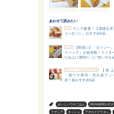
あわせて読みたい
マニア厳選！【成城石井
パン
うべきパン」おすすめ5品
【即買い】「ダイソー」
レシピ
スバッグ』が超有能！ライター
た以上に便利だった"使い方を
【角上
スーパー・ショッピングモール
「激ウマ寿司」売れ筋ラン
表！超おすすめ5品
>
おいしいウチごはん
DEAN&DELUCA
ラザニア
キッシュ
アボカドグラタン