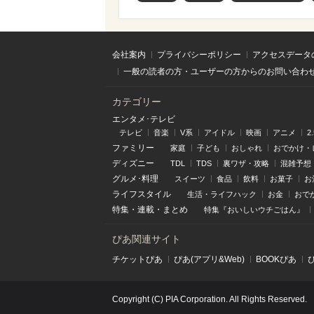
会社案内
プライバシーポリシー
アクセスデータ
一般の読者の方・ユーザーの方からのお問い合わ
カテゴリー
エンタメ･テレビ
テレビ
音楽
V系
アイドル
映画
アニメ
2
ファミリー
家庭
子ども
おしゃれ
おでかけ・
ディズニー
TDL
TDS
裏ワザ・攻略
混雑予想
グルメ･料理
スイーツ
食品
飲料
お菓子
お
ライフスタイル
生活・ライフハック
お金
おで
特集
・
連載
・
まとめ
特集『おいしいウチごはん』
ぴあ関連サイト
チケットぴあ
ぴあ(アプリ&Web)
BOOKぴあ
Copyright (C) PIA Corporation. All Rights Reserved.