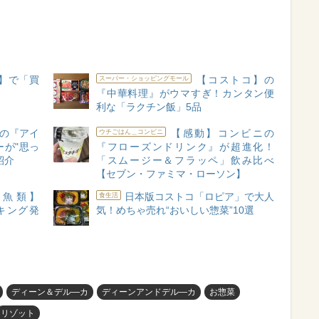
】で「買
【コストコ】の
スーパー・ショッピングモール
『中華料理』がウマすぎ！カンタン便
利な「ラクチン飯」5品
の『アイ
【感動】コンビニの
ウチごはん＿コンビニ
が"思っ
『フローズンドリンク』が超進化！
紹介
「スムージー＆フラッペ」飲み比べ
【セブン・ファミマ・ローソン】
魚類】
日本版コストコ「ロピア」で大人
食生活
キング発
気！めちゃ売れ“おいしい惣菜”10選
ディーン＆デル―カ
ディーンアンドデル―カ
お惣菜
リゾット