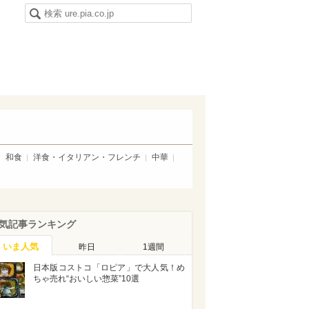
和食
洋食・イタリアン・フレンチ
中華
気記事ランキング
いま人気
昨日
1週間
日本版コストコ「ロピア」で大人気！め
ちゃ売れ“おいしい惣菜”10選