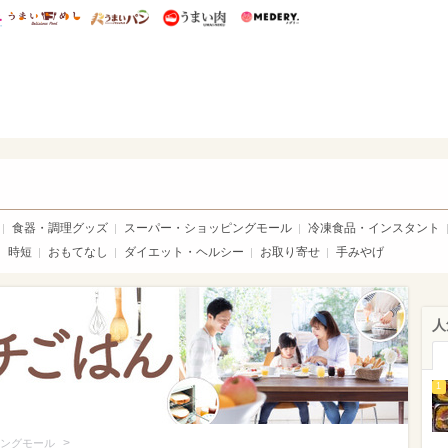
総研 ディズニー特集
mimot.
うまいめし
うまいパン
うまい肉
Medery.
いめし
食器・調理グッズ
スーパー・ショッピングモール
冷凍食品・インスタント
時短
おもてなし
ダイエット・ヘルシー
お取り寄せ
手みやげ
人
1
>
ングモール