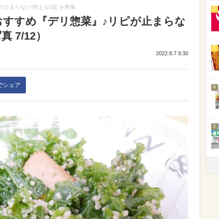
ピが止まらない“映える5品”を実食
2
」のおすすめ『デリ惣菜』♪リピが止まらな
 7/12）
3
2022.8.7 9:30
kでシェア
4
5