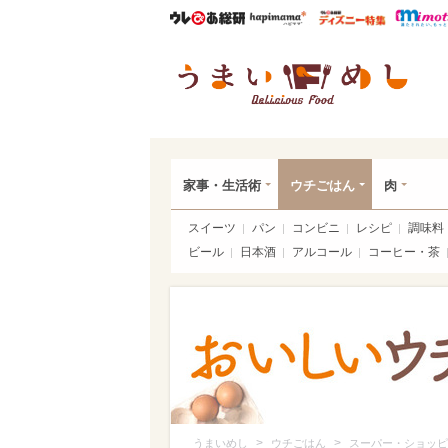
ウレぴあ総研
ハピママ*
ウレぴあ
うま
家事・生活術
ウチごはん
肉
スイーツ
パン
コンビニ
レシピ
調味料
ビール
日本酒
アルコール
コーヒー・茶
>
>
うまいめし
ウチごはん
スーパー・ショッピ