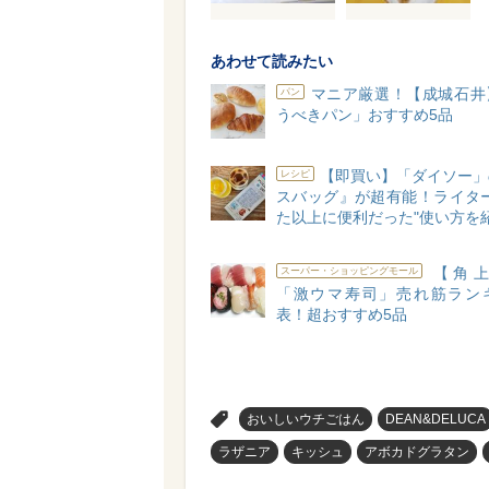
あわせて読みたい
マニア厳選！【成城石井
パン
うべきパン」おすすめ5品
【即買い】「ダイソー」
レシピ
スバッグ』が超有能！ライター
た以上に便利だった"使い方を
【角上
スーパー・ショッピングモール
「激ウマ寿司」売れ筋ラン
表！超おすすめ5品
>
おいしいウチごはん
DEAN&DELUCA
ラザニア
キッシュ
アボカドグラタン