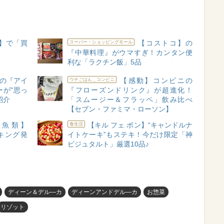
】で「買
【コストコ】の
スーパー・ショッピングモール
『中華料理』がウマすぎ！カンタン便
利な「ラクチン飯」5品
の『アイ
【感動】コンビニの
ウチごはん＿コンビニ
が"思っ
『フローズンドリンク』が超進化！
紹介
「スムージー＆フラッペ」飲み比べ
【セブン・ファミマ・ローソン】
魚類】
【キル フェ ボン】“キャンドルナ
食生活
キング発
イトケーキ”もステキ！今だけ限定「神
ビジュタルト」厳選10品♪
ディーン＆デル―カ
ディーンアンドデル―カ
お惣菜
リゾット