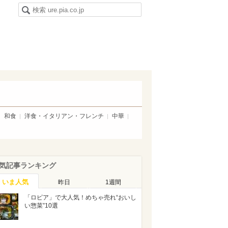
和食
洋食・イタリアン・フレンチ
中華
気記事ランキング
いま人気
昨日
1週間
「ロピア」で大人気！めちゃ売れ“おいし
い惣菜”10選