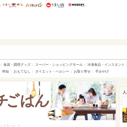
総研 ディズニー特集
mimot.
うまいめし
うまいパン
うまい肉
Medery.
いめし
食器・調理グッズ
スーパー・ショッピングモール
冷凍食品・インスタント
時短
おもてなし
ダイエット・ヘルシー
お取り寄せ
手みやげ
人
1
>
ングモール