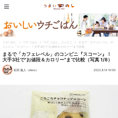
うまいめし
うまいめし
>
ウチごはん
>
ウチごはん＿コンビニ
>
まるで「カフェレベル」の
コンビニ『スコーン』！大手3社で"お値段＆カロリー"まで比較
まるで「カフェレベル」のコンビニ『スコーン』！
大手3社で"お値段＆カロリー"まで比較（写真 1/8）
松田 義人（deco）
2022.8.14 10:00