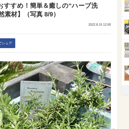
おすすめ！簡単＆癒しの“ハーブ洗
然素材】（写真 8/9）
3
2022.8.15 12:00
kでシェア
4
5