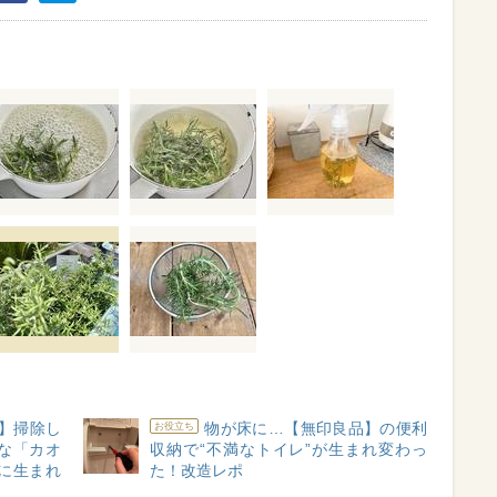
】掃除し
物が床に…【無印良品】の便利
お役立ち
な「カオ
収納で“不満なトイレ”が生まれ変わっ
に生まれ
た！改造レポ