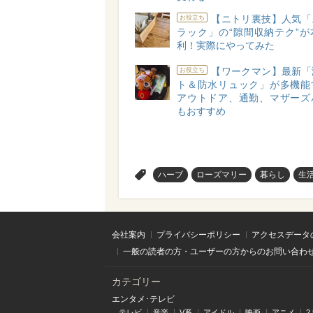
【ニトリ裏技】人気「
お役立ち
ラック」の“隙間収納テク”が
利！実際にやってみた
【ワークマン】最新「
お役立ち
ト＆防水リュック」が多機能
アウトドア、通勤、マザーズ
もおすすめ
>
ハーブ
ローズマリー
暮らし
生
会社案内
プライバシーポリシー
アクセスデータ
一般の読者の方・ユーザーの方からのお問い合わ
カテゴリー
エンタメ･テレビ
テレビ
音楽
V系
アイドル
映画
アニメ
2