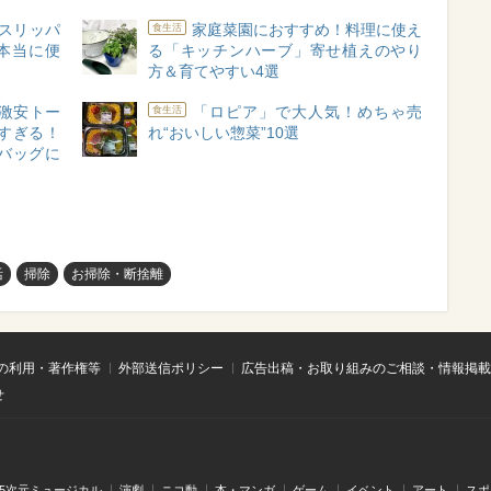
スリッパ
家庭菜園におすすめ！料理に使え
食生活
本当に便
る「キッチンハーブ」寄せ植えのやり
方＆育てやすい4選
激安トー
「ロピア」で大人気！めちゃ売
食生活
すぎる！
れ“おいしい惣菜”10選
バッグに
活
掃除
お掃除・断捨離
の利用・著作権等
外部送信ポリシー
広告出稿・お取り組みのご相談・情報掲載
せ
.5次元ミュージカル
演劇
ニコ動
本・マンガ
ゲーム
イベント
アート
スポ