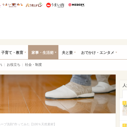
総研 ディズニー特集
mimot.
うまいめし
うまいパン
うまい肉
Medery.
ママ*
子育て・教育
家事・生活術
夫と妻
おでかけ・エンタメ
れ
お役立ち
社会・制度
人
1
ーブ洗剤”作ってみた【100％天然素材】
2