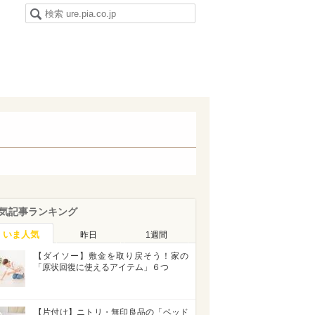
気記事ランキング
いま人気
昨日
1週間
【ダイソー】敷金を取り戻そう！家の
「原状回復に使えるアイテム」６つ
【片付け】ニトリ・無印良品の「ベッド