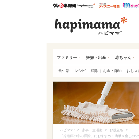
ウレぴあ総研
ハピママ*
ウレぴあ
ハピ
ファミリー
妊娠・出産
赤ちゃん
食生活
レシピ
掃除
お金・節約
おしゃ
>
>
>
ハピママ*
家事・生活術
お役立ち
「冷蔵庫の中の掃除」におすすめ！簡単＆癒しの“ハ