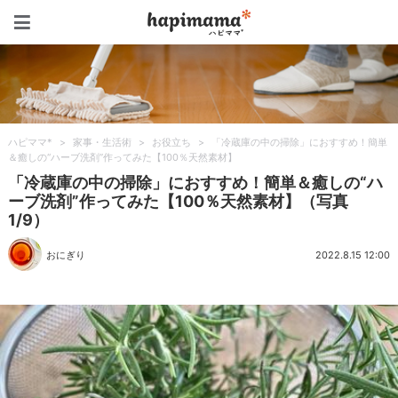
ハピママ*
ハピママ*
>
家事・生活術
>
お役立ち
>
「冷蔵庫の中の掃除」におすすめ！簡単
＆癒しの“ハーブ洗剤”作ってみた【100％天然素材】
「冷蔵庫の中の掃除」におすすめ！簡単＆癒しの“ハ
ーブ洗剤”作ってみた【100％天然素材】（写真
1/9）
おにぎり
2022.8.15 12:00