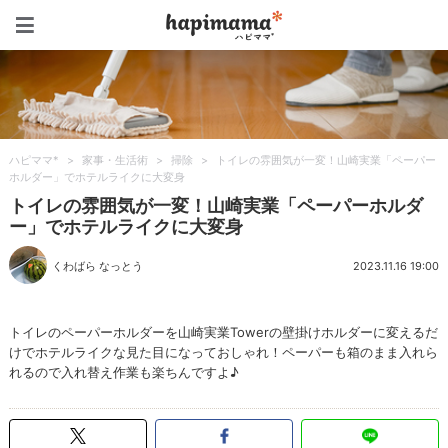
ハピママ*
ハピママ*
>
家事・生活術
>
掃除
>
トイレの雰囲気が一変！山崎実業「ペーパー
ホルダー」でホテルライクに大変身
トイレの雰囲気が一変！山崎実業「ペーパーホルダ
ー」でホテルライクに大変身
くわばら なっとう
2023.11.16 19:00
トイレのペーパーホルダーを山崎実業Towerの壁掛けホルダーに変えるだ
けでホテルライクな見た目になっておしゃれ！ペーパーも箱のまま入れら
れるので入れ替え作業も楽ちんですよ♪