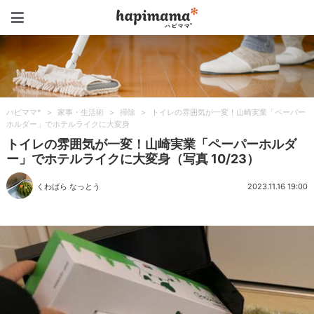
ハピママ*
ハピママ*
>
家事・生活術
>
掃除
>
トイレの雰囲気が一変！山崎実業「ペーパー
ホルダー」でホテルライクに大変身
トイレの雰囲気が一変！山崎実業「ペーパーホルダ
ー」でホテルライクに大変身（写真 10/23）
くわばら なっとう
2023.11.16 19:00