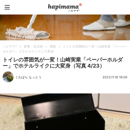
ハピママ*
ハピママ*
>
家事・生活術
>
掃除
>
トイレの雰囲気が一変！山崎実業「ペーパー
ホルダー」でホテルライクに大変身
トイレの雰囲気が一変！山崎実業「ペーパーホルダ
ー」でホテルライクに大変身（写真 4/23）
くわばら なっとう
2023.11.16 19:00