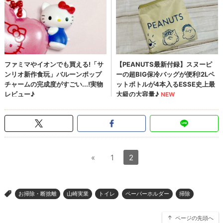
«
1
2
お掃除・断捨離
山崎実業
トイレ
ペーパーホルダー
掃除
>
ページの先頭へ