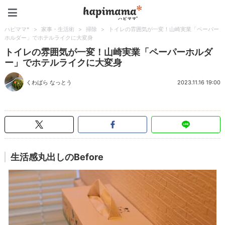
ハピママ*
ハピママ*
>
家事・生活術
>
掃除
>
トイレの雰囲気が一変！山崎実業「ペーパー
ホルダー」でホテルライクに大変身
トイレの雰囲気が一変！山崎実業「ペーパーホルダ
ー」でホテルライクに大変身
くわばら なっとう
2023.11.16 19:00
生活感丸出しのBefore