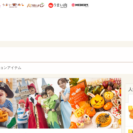
総研 ディズニー特集
mimot.
うまいめし
うまいパン
うまい肉
Medery.
y. Character's
ョンアイテム
人
1
2