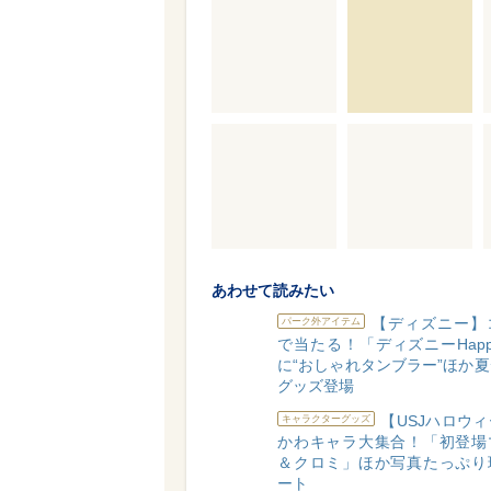
あわせて読みたい
【ディズニー】
パーク外アイテム
で当たる！「ディズニーHap
に“おしゃれタンブラー”ほか
グッズ登場
【USJハロウ
キャラクターグッズ
かわキャラ大集合！「初登場
＆クロミ」ほか写真たっぷり
ート