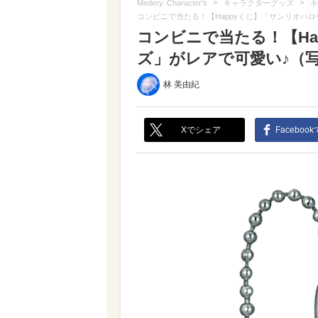
>
>
Medery. Character's
キャラクターグッズ
キ
コンビニで当たる！【Happyくじ】「サンリオハ
コンビニで当たる！【Ha
ズ」がレアで可愛い♪（写真 
林 美由紀
Xでシェア
Faceboo