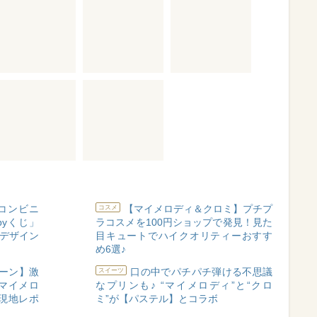
コンビニ
【マイメロディ＆クロミ】プチプ
コスメ
pyくじ」
ラコスメを100円ショップで発見！見た
夏デザイン
目キュートでハイクオリティーおすす
め6選♪
ィーン】激
口の中でパチパチ弾ける不思議
スイーツ
マイメロ
なプリンも♪ “マイメロディ”と“クロ
現地レポ
ミ”が【パステル】とコラボ