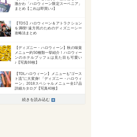
激かわ「ハロウィーン限定スーベニア」
まとめ【これは即買い♪】
【TDS】ハロウィーン＆アトラクション
を満喫! 遠方民のためのディズニーシー
攻略法まとめ
【ディズニー・ハロウィーン】秋の味覚
メニュー約50種類一挙紹介！ハロウィー
ンのホテルブッフェは見た目も可愛い
♪【写真69枚】
【TDLハロウィーン】メニューも“ゴース
ト流”に大変身! 「ディズニー・ハロウィ
ーン」2018スペシャルメニュー全17品
詳細カタログ【写真40枚】
続きを読み込む