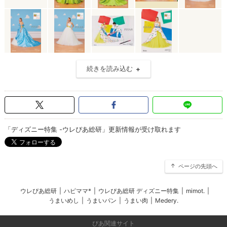
続きを読み込む
「ディズニー特集 -ウレぴあ総研」更新情報が受け取れます
ページの先頭へ
ウレぴあ総研
|
ハピママ*
|
ウレぴあ総研 ディズニー特集
|
mimot.
|
うまいめし
|
うまいパン
|
うまい肉
|
Medery.
ぴあ関連サイト