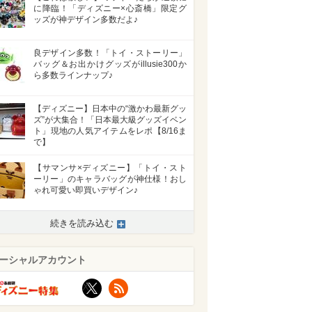
に降臨！「ディズニー×心斎橋」限定グ
ッズが神デザイン多数だよ♪
良デザイン多数！「トイ・ストーリー」
バッグ＆お出かけグッズがillusie300か
ら多数ラインナップ♪
【ディズニー】日本中の“激かわ最新グッ
ズ”が大集合！「日本最大級グッズイベン
ト」現地の人気アイテムをレポ【8/16ま
で】
【サマンサ×ディズニー】「トイ・スト
ーリー」のキャラバッグが神仕様！おし
ゃれ可愛い即買いデザイン♪
続きを読み込む
ーシャルアカウント
X
RSS