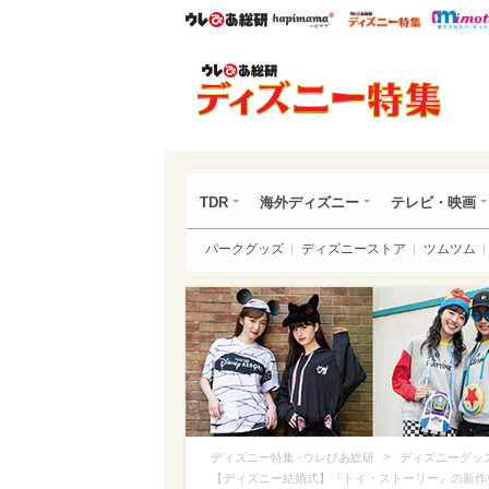
ウレぴあ総研
ハピママ*
ウレぴあ
ディ
TDR
海外ディズニー
テレビ・映画
パークグッズ
ディズニーストア
ツムツム
>
ディズニー特集 -ウレぴあ総研
ディズニーグッ
【ディズニー結婚式】『トイ・ストーリー』の新作