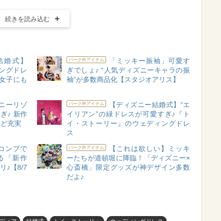
続きを読み込む
結婚式】
「ミッキー振袖」可愛す
パーク外アイテム
ングドレ
ぎでしょ♪ “人気ディズニーキャラの振
人女子にも
袖”が多数商品化【スタジオアリス】
ニーリゾ
【ディズニー結婚式】“エ
パーク外アイテム
ぎ♪ 新作
イリアン”の緑ドレスが可愛すぎ♪『ト
など充実
イ・ストーリー』のウェディングドレ
ス
コンプで
【これは欲しい】ミッキ
パーク外アイテム
る「新作
ーたちが道頓堀に降臨！「ディズニー×
♪【8/7
心斎橋」限定グッズが神デザイン多数
だよ♪