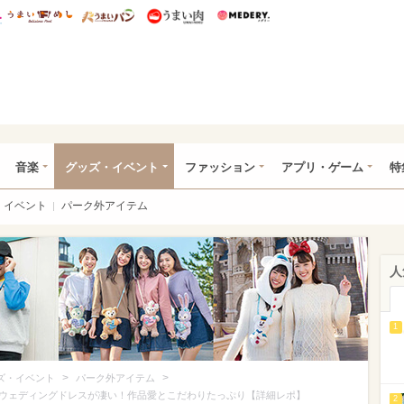
総研 ディズニー特集
mimot.
うまいめし
うまいパン
うまい肉
Medery.
ズニー特集 -ウレぴあ総研
音楽
グッズ・イベント
ファッション
アプリ・ゲーム
特
イベント
パーク外アイテム
人
1
>
>
ズ・イベント
パーク外アイテム
ウェディングドレスが凄い！作品愛とこだわりたっぷり【詳細レポ】
2