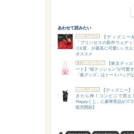
あわせて読みたい
【ディズニー
パーク外アイテム
「プリンセスの新作ウェディ
ス6選」が最高に可愛い♪ 大
オススメ
【東京ディズ
東京ディズニーランド
ート】“桜クッション”が可愛す
「春グッズ」はトートバッグ
【ディズニー】
パーク外アイテム
きたら神！コンビニで買え
Happyくじ」に豪華景品がズラリ
販売開始】