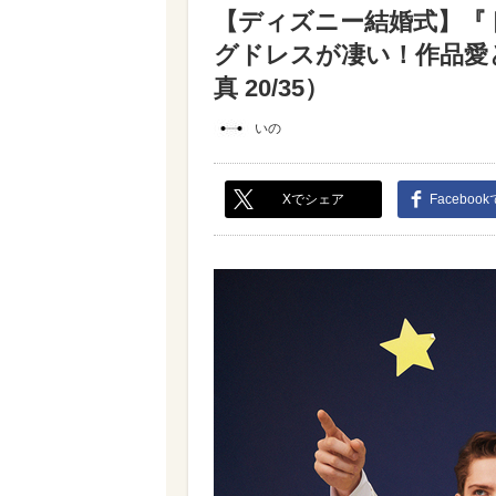
【ディズニー結婚式】『
グドレスが凄い！作品愛
真 20/35）
いの
Xでシェア
Faceboo