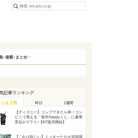
集･連載･まとめ
気記事ランキング
いま人気
昨日
1週間
【ディズニー】コンプできたら神！コン
ビニで買える「新作Happyくじ」に豪華
景品がズラリ♪【8/7販売開始】
【これは欲しい】ミッキーたちが道頓堀