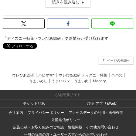
続きを読み込む
「ディズニー特集 -ウレぴあ総研」更新情報が受け取れます
ページの先頭へ
ウレぴあ総研
|
ハピママ*
|
ウレぴあ総研 ディズニー特集
|
mimot.
|
うまいめし
|
うまいパン
|
うまい肉
|
Medery.
ぴあ関連サイト
チケットぴあ
ぴあ(アプリ&Web)
会社案内
プライバシーポリシー
アクセスデータの利用・著作権等
外部送信ポリシー
広告出稿・お取り組みのご相談・情報掲載・その他お問い合わせ
一般の読者の方・ユーザーの方からのお問い合わせ