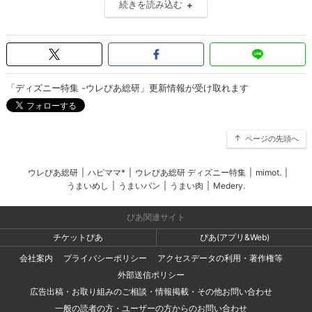
続きを読み込む
「ディズニー特集 -ウレぴあ総研」更新情報が受け取れます
ページの先頭へ
ウレぴあ総研
|
ハピママ*
|
ウレぴあ総研 ディズニー特集
|
mimot.
|
うまいめし
|
うまいパン
|
うまい肉
|
Medery.
ぴあ関連サイト
チケットぴあ
ぴあ(アプリ&Web)
会社案内
プライバシーポリシー
アクセスデータの利用・著作権等
外部送信ポリシー
広告出稿・お取り組みのご相談・情報掲載・その他お問い合わせ
一般の読者の方・ユーザーの方からのお問い合わせ