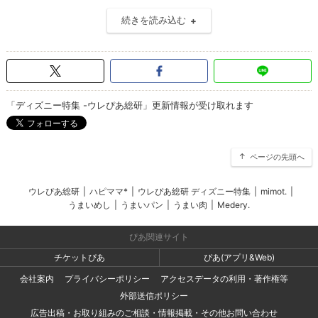
続きを読み込む
「ディズニー特集 -ウレぴあ総研」更新情報が受け取れます
ページの先頭へ
ウレぴあ総研
|
ハピママ*
|
ウレぴあ総研 ディズニー特集
|
mimot.
|
うまいめし
|
うまいパン
|
うまい肉
|
Medery.
ぴあ関連サイト
チケットぴあ
ぴあ(アプリ&Web)
会社案内
プライバシーポリシー
アクセスデータの利用・著作権等
外部送信ポリシー
広告出稿・お取り組みのご相談・情報掲載・その他お問い合わせ