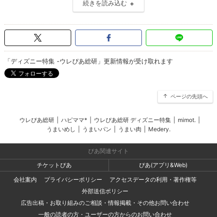
続きを読み込む
「ディズニー特集 -ウレぴあ総研」更新情報が受け取れます
ページの先頭へ
ウレぴあ総研
|
ハピママ*
|
ウレぴあ総研 ディズニー特集
|
mimot.
|
うまいめし
|
うまいパン
|
うまい肉
|
Medery.
ぴあ関連サイト
チケットぴあ
ぴあ(アプリ&Web)
会社案内
プライバシーポリシー
アクセスデータの利用・著作権等
外部送信ポリシー
広告出稿・お取り組みのご相談・情報掲載・その他お問い合わせ
一般の読者の方・ユーザーの方からのお問い合わせ