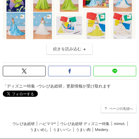
続きを読み込む
「ディズニー特集 -ウレぴあ総研」更新情報が受け取れます
ページの先頭へ
ウレぴあ総研
|
ハピママ*
|
ウレぴあ総研 ディズニー特集
|
mimot.
|
うまいめし
|
うまいパン
|
うまい肉
|
Medery.