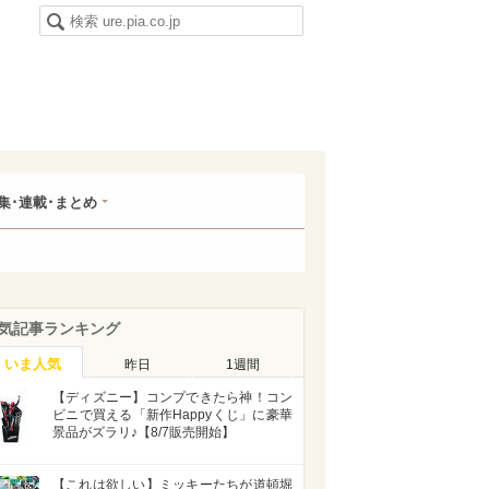
集･連載･まとめ
気記事ランキング
いま人気
昨日
1週間
【ディズニー】コンプできたら神！コン
ビニで買える「新作Happyくじ」に豪華
景品がズラリ♪【8/7販売開始】
【これは欲しい】ミッキーたちが道頓堀