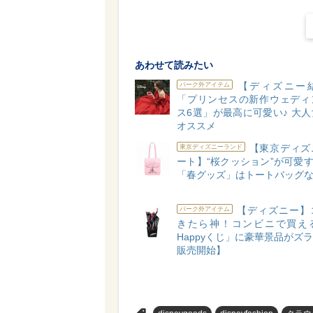
あわせて読みたい
【ディズニー
パーク外アイテム
「プリンセスの新作ウェディ
ス6選」が最高に可愛い♪ 大
オススメ
【東京ディズ
東京ディズニーランド
ート】“桜クッション”が可愛す
「春グッズ」はトートバッグ
【ディズニー】
パーク外アイテム
きたら神！コンビニで買え
Happyくじ」に豪華景品がズラリ
販売開始】