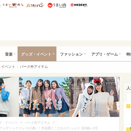
総研 ディズニー特集
mimot.
うまいめし
うまいパン
うまい肉
Medery.
ズニー特集 -ウレぴあ総研
音楽
グッズ・イベント
ファッション
アプリ・ゲーム
特
イベント
パーク外アイテム
人
1
>
>
ズ・イベント
パーク外アイテム
ウェディングドレスが凄い！作品愛とこだわりたっぷり【詳細レポ】
2