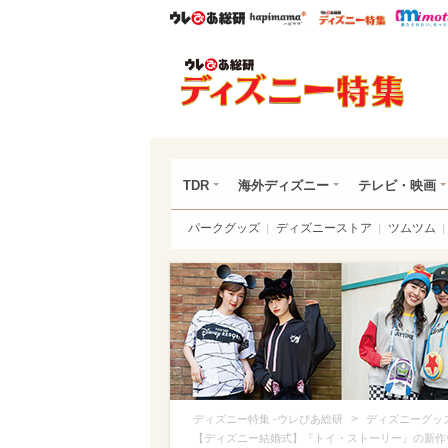
ウレぴあ総研
ハピママ*
ウレぴあ
ディ
TDR
海外ディズニー
テレビ・映画
パークグッズ
ディズニーストア
ツムツム
>
ディズニー特集 -ウレぴあ総研
ディズニーグッ
【ディズニー結婚式】『トイ・ストーリー』の新作