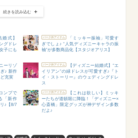
続きを読み込む
結婚式】
「ミッキー振袖」可愛す
パーク外アイテム
ングドレ
ぎでしょ♪ “人気ディズニーキャラの振
人女子にも
袖”が多数商品化【スタジオアリス】
ニーリゾ
【ディズニー結婚式】“エ
パーク外アイテム
ぎ♪ 新作
イリアン”の緑ドレスが可愛すぎ♪『ト
など充実
イ・ストーリー』のウェディングドレ
ス
コンプで
【これは欲しい】ミッキ
パーク外アイテム
る「新作
ーたちが道頓堀に降臨！「ディズニー×
♪【8/7
心斎橋」限定グッズが神デザイン多数
だよ♪