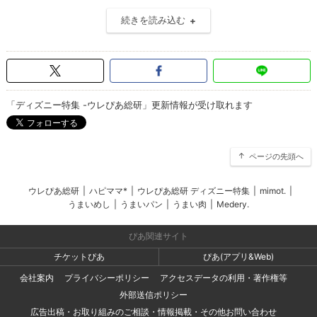
続きを読み込む
「ディズニー特集 -ウレぴあ総研」更新情報が受け取れます
ページの先頭へ
ウレぴあ総研
|
ハピママ*
|
ウレぴあ総研 ディズニー特集
|
mimot.
|
うまいめし
|
うまいパン
|
うまい肉
|
Medery.
ぴあ関連サイト
チケットぴあ
ぴあ(アプリ&Web)
会社案内
プライバシーポリシー
アクセスデータの利用・著作権等
外部送信ポリシー
広告出稿・お取り組みのご相談・情報掲載・その他お問い合わせ