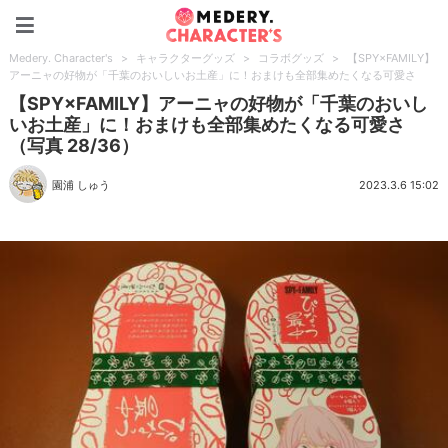
Medery. Character's
Medery. Character's
>
キャラクターグッズ
>
コラボグッズ
>
【SPY×FAMILY】
アーニャの好物が「千葉のおいしいお土産」に！おまけも全部集めたくなる可愛さ
【SPY×FAMILY】アーニャの好物が「千葉のおいし
いお土産」に！おまけも全部集めたくなる可愛さ
（写真 28/36）
園浦 しゅう
2023.3.6 15:02