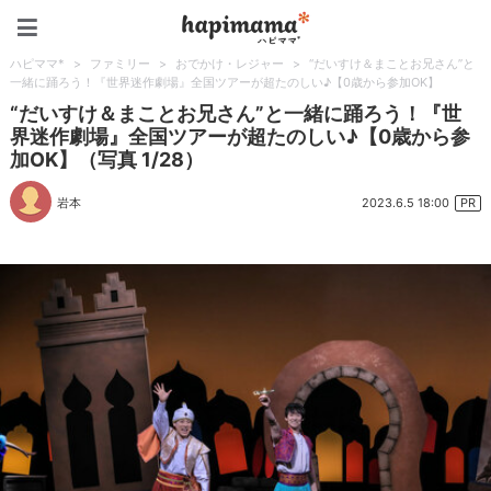
ハピママ*
ハピママ*
>
ファミリー
>
おでかけ・レジャー
>
“だいすけ＆まことお兄さん”と
一緒に踊ろう！『世界迷作劇場』全国ツアーが超たのしい♪【0歳から参加OK】
“だいすけ＆まことお兄さん”と一緒に踊ろう！『世
界迷作劇場』全国ツアーが超たのしい♪【0歳から参
加OK】（写真 1/28）
2023.6.5 18:00
岩本
PR