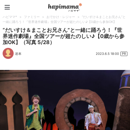
ハピママ*
ハピママ*
>
ファミリー
>
おでかけ・レジャー
>
“だいすけ＆まことお兄さん”と
一緒に踊ろう！『世界迷作劇場』全国ツアーが超たのしい♪【0歳から参加OK】
“だいすけ＆まことお兄さん”と一緒に踊ろう！『世
界迷作劇場』全国ツアーが超たのしい♪【0歳から参
加OK】（写真 5/28）
2023.6.5 18:00
岩本
PR