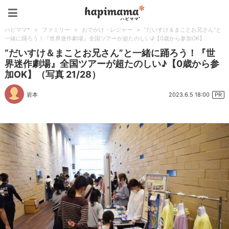
ハピママ*
ハピママ*
>
ファミリー
>
おでかけ・レジャー
>
“だいすけ＆まことお兄さん”と
一緒に踊ろう！『世界迷作劇場』全国ツアーが超たのしい♪【0歳から参加OK】
“だいすけ＆まことお兄さん”と一緒に踊ろう！『世
界迷作劇場』全国ツアーが超たのしい♪【0歳から参
加OK】（写真 21/28）
2023.6.5 18:00
岩本
PR