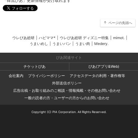
「韓流ぴあ」更新情報が受け取れます
ページの先頭へ
ウレぴあ総研
|
ハピママ*
|
ウレぴあ総研 ディズニー特集
|
mimot.
|
うまいめし
|
うまいパン
|
うまい肉
|
Medery.
ぴあ関連サイト
チケットぴあ
ぴあ(アプリ&Web)
会社案内
プライバシーポリシー
アクセスデータの利用・著作権等
外部送信ポリシー
広告出稿・お取り組みのご相談・情報掲載・その他お問い合わせ
一般の読者の方・ユーザーの方からのお問い合わせ
Copyright (C) PIA Corporation. All Rights Reserved.