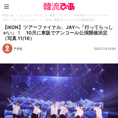
韓流ぴあ
韓流ぴあ
>
エンタメ・テレビ
>
韓流・アジア
>
【iKON】ツアーファイナル、
JAYへ「行ってらっしゃい」！ 10月に東阪でアンコール公演開催決定
【iKON】ツアーファイナル、JAYへ「行ってらっし
ゃい」！ 10月に東阪でアンコール公演開催決定
（写真 11/16）
尹秀姫
2023.7.13 12:00