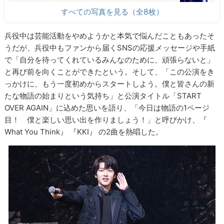
すべての写真を見る（全8枚）
兵役中は芸能活動をやめようかと本気で悩んだこともあったそ
うだが、兵役中もファンから届くSNSの応援メッセージや手紙
で「自分を待ってくれているみんなのために、頑張らないと」
と再び前を向くことができた​という。そして、「この公演をき
っかけに、もう一度初めからスタートしよう。僕と皆さんの新
たな物語の始まりという気持ち​」と公演タイトル「​START
OVER AGAIN」に込めた思いを語り、「今日は物語の1ページ
目！​ ​僕と楽しい思い出を作りましょう！」と呼びかけ、​『​
What You Think​』 ​『KKI​』 の2曲を熱唱​した。