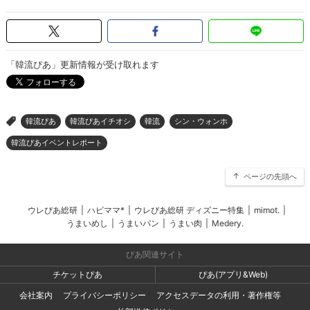
「韓流ぴあ」更新情報が受け取れます
韓流ぴあ
韓流ぴあイチオシ
韓流
シン・ウォンホ
>
韓流ぴあイベントレポート
ページの先頭へ
ウレぴあ総研
|
ハピママ*
|
ウレぴあ総研 ディズニー特集
|
mimot.
|
うまいめし
|
うまいパン
|
うまい肉
|
Medery.
ぴあ関連サイト
チケットぴあ
ぴあ(アプリ&Web)
会社案内
プライバシーポリシー
アクセスデータの利用・著作権等