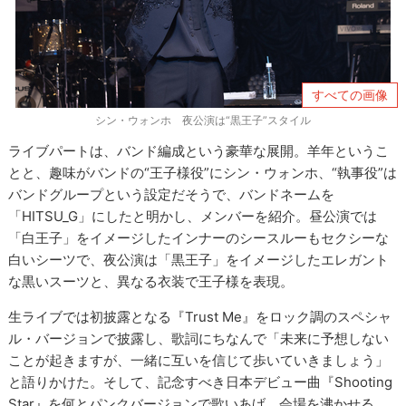
すべての画像
シン・ウォンホ 夜公演は“黒王子”スタイル
ライブパートは、バンド編成という豪華な展開。羊年というこ
とと、趣味がバンドの“王子様役”にシン・ウォンホ、“執事役”は
バンドグループという設定だそうで、バンドネームを
「HITSU_G」にしたと明かし、メンバーを紹介。昼公演では
「白王子」をイメージしたインナーのシースルーもセクシーな
白いシーツで、夜公演は「黒王子」をイメージしたエレガント
な黒いスーツと、異なる衣装で王子様を表現。
生ライブでは初披露となる『Trust Me』をロック調のスペシャ
ル・バージョンで披露し、歌詞にちなんで「未来に予想しない
ことが起きますが、一緒に互いを信じて歩いていきましょう」
と語りかけた。そして、記念すべき日本デビュー曲『Shooting
Star』を何とパンクバージョンで歌いあげ、会場を沸かせる。