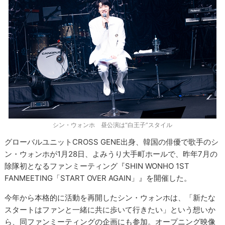
シン・ウォンホ 昼公演は“白王子”スタイル
グローバルユニットCROSS GENE出身、韓国の俳優で歌手のシ
ン・ウォンホが1月28日、よみうり大手町ホールで、昨年7月の
除隊初となるファンミーティング『SHIN WONHO 1ST
FANMEETING「START OVER AGAIN」』を開催した。
今年から本格的に活動を再開したシン・ウォンホは、「新たな
スタートはファンと一緒に共に歩いて行きたい」という想いか
ら​、​同ファンミーティングの企画にも参加。​オープニング映像​