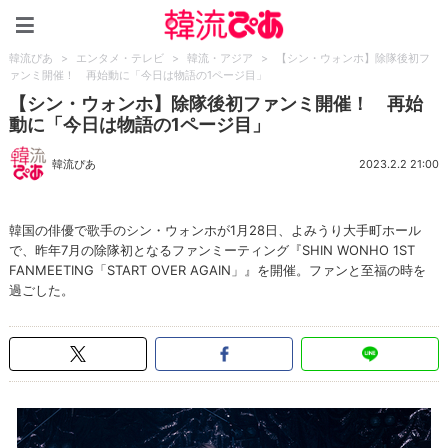
韓流ぴあ
韓流ぴあ
>
エンタメ・テレビ
>
韓流・アジア
>
【シン・ウォンホ】除隊後初フ
ァンミ開催！ 再始動に「今日は物語の1ページ目」
【シン・ウォンホ】除隊後初ファンミ開催！ 再始
動に「今日は物語の1ページ目」
韓流ぴあ
2023.2.2 21:00
韓国の俳優で歌手のシン・ウォンホが1月28日、よみうり大手町ホール
で、昨年7月の除隊初となるファンミーティング『SHIN WONHO 1ST
FANMEETING「START OVER AGAIN」』を開催。ファンと至福の時を
過ごした。