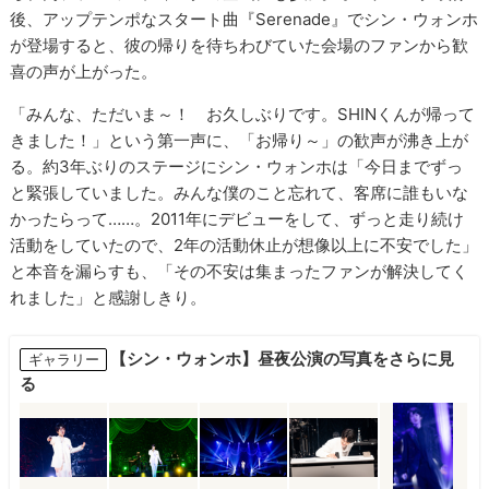
後、アップテンポなスタート曲​『​Serenade​』でシン・ウォンホ
が登場すると、彼の帰りを待ちわびていた会場のファンから歓
喜の声が​上がった。
「みんな、ただいま～！​ ​お久しぶりです。SHINくんが帰って
きました！」という第一声に、「お帰り～」の歓声が沸き上が
る。約3年ぶり​の​ステージに​シン・ウォンホは「今日までずっ
と緊張していました。みんな僕のこと忘れて、客席に誰もいな
かったらって​……。2011年にデビューをして、ずっと走り続け
活動をしていたので、2年の活動休止が想像以上に不安でした」
と本音を漏らすも、「その不安は集まったファンが解決してく
れました」と感謝しきり​。
【シン・ウォンホ】昼夜公演の写真をさらに見
ギャラリー
る