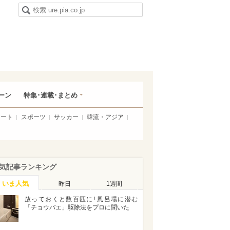
ーン
特集･連載･まとめ
アート
スポーツ
サッカー
韓流・アジア
気記事ランキング
いま人気
昨日
1週間
放っておくと数百匹に! 風呂場に潜む
「チョウバエ」駆除法をプロに聞いた