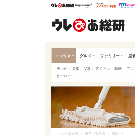
ウレぴあ総研
ハピママ*
ウレぴあ
ウレ
エンタメ
グルメ
ファミリー
恋
テレビ
音楽
V系
アイドル
映画
アニ
ヒーロー
>
>
>
ウレぴあ総研
家事・生活術
掃除