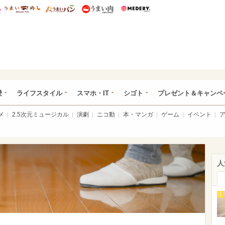
総研 ディズニー特集
mimot.
うまいめし
うまいパン
うまい肉
Medery.
ぴあ総研（うれぴあ）
愛
ライフスタイル
スマホ・IT
シゴト
プレゼント＆キャンペ
メ
2.5次元ミュージカル
演劇
ニコ動
本・マンガ
ゲーム
イベント
人
1