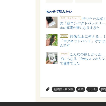
あわせて読みたい
折りたたみ式！？
生活・ライフハック
の「超コンパクトバッテリー
ホの充電が楽になりすぎた
想像以上に使える…！A
iPhone
「マグネットバンド」がすご
んです
こんなの欲しかった…
iPhone
ドにもなる「2wayスマホリ
で優秀でした
>
お掃除・断捨離
収納
シール
掃