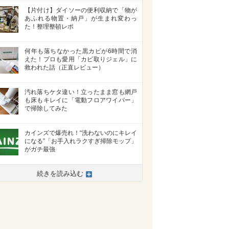
【片付け】ダイソーの便利収納で「物が
あふれる物置・納戸」が生まれ変わっ
た！整理整頓レポ
何年も落ちなかった黒カビが6時間で消
えた！プロも愛用「カビ取りジェル」に
救われた話（正直レビュー）
汚れ落ちケタ違い！立ったまま窓も網戸
も床もキレイに「電動フロアワイパー」
で掃除してみた
カインズで爆売れ！“洗わないのにキレイ
になる”「お手入れラクすぎ掃除モップ」
がガチ最強
続きを読み込む
>