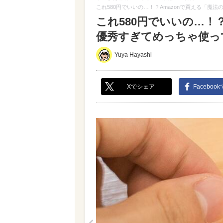
これ580円でいいの…！？Amazonで買える「魔
これ580円でいいの…！
優秀すぎてめっちゃ使って
Yuya Hayashi
Xでシェア
Faceboo