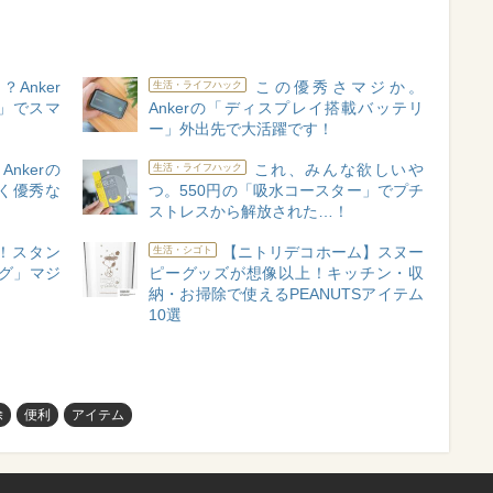
Anker
この優秀さマジか。
生活・ライフハック
」でスマ
Ankerの「ディスプレイ搭載バッテリ
ー」外出先で大活躍です！
nkerの
これ、みんな欲しいや
生活・ライフハック
く優秀な
つ。550円の「吸水コースター」でプチ
ストレスから解放された…！
！スタン
【ニトリデコホーム】スヌー
生活・シゴト
ング」マジ
ピーグッズが想像以上！キッチン・収
納・お掃除で使えるPEANUTSアイテム
10選
除
便利
アイテム