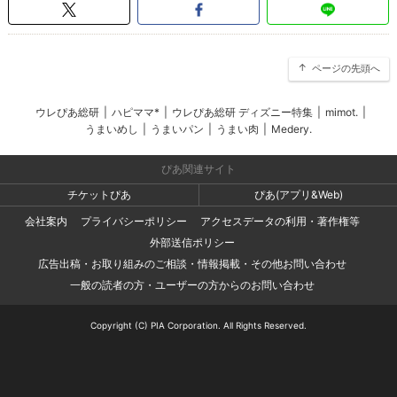
ページの先頭へ
ウレぴあ総研
|
ハピママ*
|
ウレぴあ総研 ディズニー特集
|
mimot.
|
うまいめし
|
うまいパン
|
うまい肉
|
Medery.
ぴあ関連サイト
チケットぴあ
ぴあ(アプリ&Web)
会社案内
プライバシーポリシー
アクセスデータの利用・著作権等
外部送信ポリシー
広告出稿・お取り組みのご相談・情報掲載・その他お問い合わせ
一般の読者の方・ユーザーの方からのお問い合わせ
Copyright (C) PIA Corporation. All Rights Reserved.