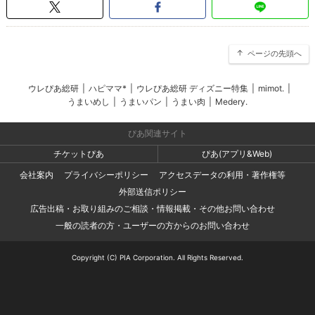
ページの先頭へ
ウレぴあ総研
|
ハピママ*
|
ウレぴあ総研 ディズニー特集
|
mimot.
|
うまいめし
|
うまいパン
|
うまい肉
|
Medery.
ぴあ関連サイト
チケットぴあ
ぴあ(アプリ&Web)
会社案内
プライバシーポリシー
アクセスデータの利用・著作権等
外部送信ポリシー
広告出稿・お取り組みのご相談・情報掲載・その他お問い合わせ
一般の読者の方・ユーザーの方からのお問い合わせ
Copyright (C) PIA Corporation. All Rights Reserved.