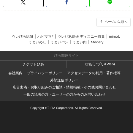
ページの先頭へ
ウレぴあ総研
|
ハピママ*
|
ウレぴあ総研 ディズニー特集
|
mimot.
|
うまいめし
|
うまいパン
|
うまい肉
|
Medery.
ぴあ関連サイト
チケットぴあ
ぴあ(アプリ&Web)
会社案内
プライバシーポリシー
アクセスデータの利用・著作権等
外部送信ポリシー
広告出稿・お取り組みのご相談・情報掲載・その他お問い合わせ
一般の読者の方・ユーザーの方からのお問い合わせ
Copyright (C) PIA Corporation. All Rights Reserved.