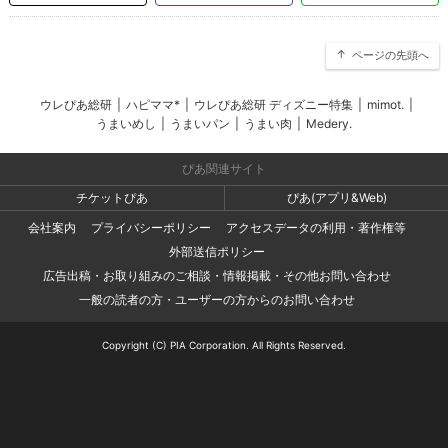
ページの先頭へ
ウレぴあ総研
|
ハピママ*
|
ウレぴあ総研 ディズニー特集
|
mimot.
|
うまいめし
|
うまいパン
|
うまい肉
|
Medery.
ぴあ関連サイト
チケットぴあ
ぴあ(アプリ&Web)
会社案内
プライバシーポリシー
アクセスデータの利用・著作権等
外部送信ポリシー
広告出稿・お取り組みのご相談・情報掲載・その他お問い合わせ
一般の読者の方・ユーザーの方からのお問い合わせ
Copyright (C) PIA Corporation. All Rights Reserved.