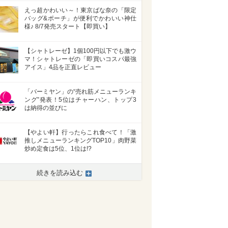
えっ超かわいい～！東京ばな奈の「限定
バッグ&ポーチ」が便利でかわいい神仕
様♪ 8/7発売スタート【即買い】
【シャトレーゼ】1個100円以下でも激ウ
マ！シャトレーゼの「即買いコスパ最強
アイス」4品を正直レビュー
「バーミヤン」の“売れ筋メニューランキ
ング”発表！5位はチャーハン、トップ3
は納得の並びに
【やよい軒】行ったらこれ食べて！「激
推しメニューランキングTOP10」肉野菜
炒め定食は5位、1位は!?
続きを読み込む
>