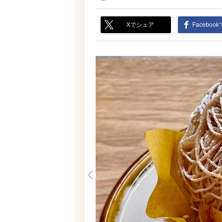
Xでシェア
Faceboo
<