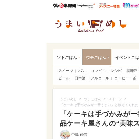
ウレぴあ総研
ハピママ*
ウレぴあ
うま
ソトごはん
ウチごはん
イベントご
スイーツ
パン
コンビニ
レシピ
調味料
ビール
日本酒
アルコール
コーヒー・茶
>
>
>
うまいめし
ウチごはん
スイーツ
「ケーキは手づかみが一番うまい」と教えてくれた
「ケーキは手づかみが一
品ケーキ屋さんの“美味スイ
中島 茂信