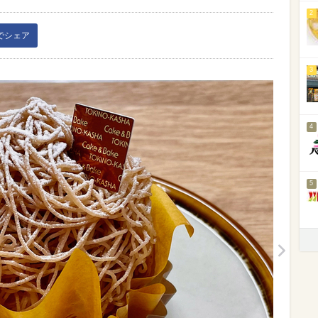
2
kでシェア
3
4
5