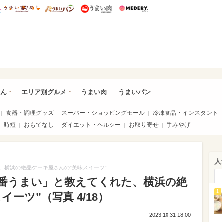
総研 ディズニー特集
mimot.
うまいめし
うまいパン
うまい肉
Medery.
いめし
はん
エリア別グルメ
うまい肉
うまいパン
食器・調理グッズ
スーパー・ショッピングモール
冷凍食品・インスタント
時短
おもてなし
ダイエット・ヘルシー
お取り寄せ
手みやげ
人
、横浜の絶品ケーキ屋さんの“美味スイーツ”
番うまい」と教えてくれた、横浜の絶
1
ーツ”（写真 4/18）
2023.10.31 18:00