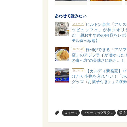
あわせて読みたい
ヒルトン東京「アリス
スイーツ
ツビュッフェ」が神クオリ
た！超おすすめの内容をレポ
テル食べ放題】
行列ができる「アジフ
揚げもの
店」のアジフライが凄かった！
の食べ方”の美味さに絶叫…！
【カルディ新発売】バ
おしゃれ
けたり小物を入れたい！「か
グッズ（お菓子付き）」2点実
ー
>
スイーツ
フルーツのグラタン
横浜