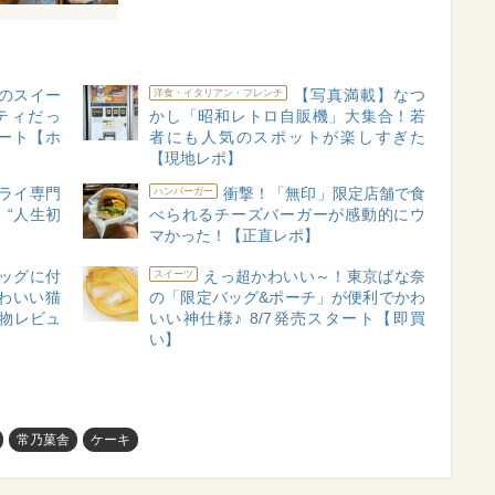
のスイー
【写真満載】なつ
洋食・イタリアン・フレンチ
ティだっ
かし「昭和レトロ自販機」大集合！若
ート【ホ
者にも人気のスポットが楽しすぎた
【現地レポ】
ライ専門
衝撃！「無印」限定店舗で食
ハンバーガー
“人生初
べられるチーズバーガーが感動的にウ
マかった！【正直レポ】
ッグに付
えっ超かわいい～！東京ばな奈
スイーツ
わいい猫
の「限定バッグ&ポーチ」が便利でかわ
物レビュ
いい神仕様♪ 8/7発売スタート【即買
い】
常乃菓舎
ケーキ