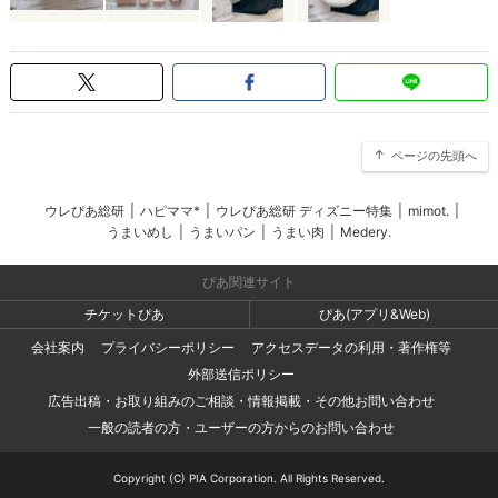
ページの先頭へ
ウレぴあ総研
|
ハピママ*
|
ウレぴあ総研 ディズニー特集
|
mimot.
|
うまいめし
|
うまいパン
|
うまい肉
|
Medery.
ぴあ関連サイト
チケットぴあ
ぴあ(アプリ&Web)
会社案内
プライバシーポリシー
アクセスデータの利用・著作権等
外部送信ポリシー
広告出稿・お取り組みのご相談・情報掲載・その他お問い合わせ
一般の読者の方・ユーザーの方からのお問い合わせ
Copyright (C) PIA Corporation. All Rights Reserved.