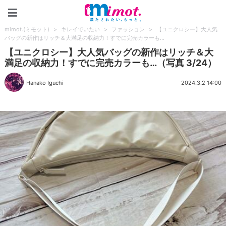
mimot.(ミモット)
mimot.(ミモット)
>
キレイでいたい
>
ファッション
>
【ユニクロシー】大人気
バッグの新作はリッチ＆大満足の収納力！すでに完売カラーも…
【ユニクロシー】大人気バッグの新作はリッチ＆大
満足の収納力！すでに完売カラーも…（写真 3/24）
Hanako Iguchi
2024.3.2 14:00