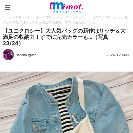
mimot.(ミモット)
mimot.(ミモット)
>
キレイでいたい
>
ファッション
>
【ユニクロシー】大人気
バッグの新作はリッチ＆大満足の収納力！すでに完売カラーも…
【ユニクロシー】大人気バッグの新作はリッチ＆大
満足の収納力！すでに完売カラーも…（写真
23/24）
Hanako Iguchi
2024.3.2 14:00