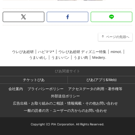
ページの先頭へ
ウレぴあ総研
|
ハピママ*
|
ウレぴあ総研 ディズニー特集
|
mimot.
|
うまいめし
|
うまいパン
|
うまい肉
|
Medery.
ぴあ関連サイト
チケットぴあ
ぴあ(アプリ&Web)
会社案内
プライバシーポリシー
アクセスデータの利用・著作権等
外部送信ポリシー
広告出稿・お取り組みのご相談・情報掲載・その他お問い合わせ
一般の読者の方・ユーザーの方からのお問い合わせ
Copyright (C) PIA Corporation. All Rights Reserved.