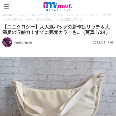
mimot.(ミモット)
mimot.(ミモット)
>
キレイでいたい
>
ファッション
>
【ユニクロシー】大人気
バッグの新作はリッチ＆大満足の収納力！すでに完売カラーも…
【ユニクロシー】大人気バッグの新作はリッチ＆大
満足の収納力！すでに完売カラーも…（写真 1/24）
Hanako Iguchi
2024.3.2 14:00