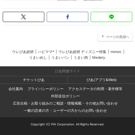
ページの先頭へ
ウレぴあ総研
|
ハピママ*
|
ウレぴあ総研 ディズニー特集
|
mimot.
|
うまいめし
|
うまいパン
|
うまい肉
|
Medery.
ぴあ関連サイト
チケットぴあ
ぴあ(アプリ&Web)
会社案内
プライバシーポリシー
アクセスデータの利用・著作権等
外部送信ポリシー
広告出稿・お取り組みのご相談・情報掲載・その他お問い合わせ
一般の読者の方・ユーザーの方からのお問い合わせ
Copyright (C) PIA Corporation. All Rights Reserved.