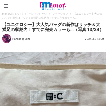
mimot.(ミモット)
mimot.(ミモット)
>
キレイでいたい
>
ファッション
>
【ユニクロシー】大人気
バッグの新作はリッチ＆大満足の収納力！すでに完売カラーも…
【ユニクロシー】大人気バッグの新作はリッチ＆大
満足の収納力！すでに完売カラーも…（写真 13/24）
Hanako Iguchi
2024.3.2 14:00