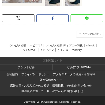
ページの先頭へ
ウレぴあ総研
|
ハピママ*
|
ウレぴあ総研 ディズニー特集
|
mimot.
|
うまいめし
|
うまいパン
|
うまい肉
|
Medery.
ぴあ関連サイト
チケットぴあ
ぴあ(アプリ&Web)
会社案内
プライバシーポリシー
アクセスデータの利用・著作権等
外部送信ポリシー
広告出稿・お取り組みのご相談・情報掲載・その他お問い合わせ
一般の読者の方・ユーザーの方からのお問い合わせ
Copyright (C) PIA Corporation. All Rights Reserved.