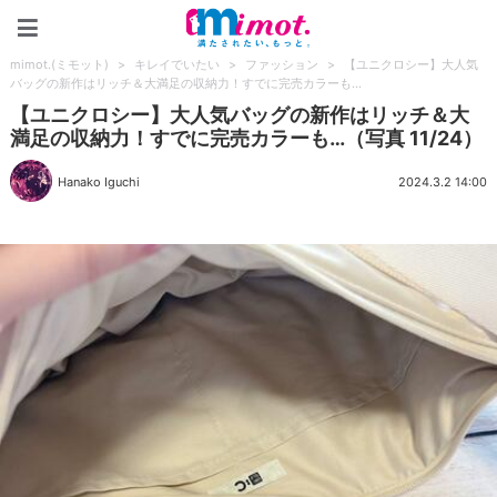
mimot.(ミモット)
mimot.(ミモット)
>
キレイでいたい
>
ファッション
>
【ユニクロシー】大人気
バッグの新作はリッチ＆大満足の収納力！すでに完売カラーも…
【ユニクロシー】大人気バッグの新作はリッチ＆大
満足の収納力！すでに完売カラーも…（写真 11/24）
Hanako Iguchi
2024.3.2 14:00