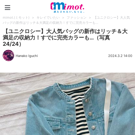
mimot.(ミモット)
mimot.(ミモット)
>
キレイでいたい
>
ファッション
>
【ユニクロシー】大人気
バッグの新作はリッチ＆大満足の収納力！すでに完売カラーも…
【ユニクロシー】大人気バッグの新作はリッチ＆大
満足の収納力！すでに完売カラーも…（写真
24/24）
Hanako Iguchi
2024.3.2 14:00