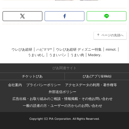
ページの先頭へ
ウレぴあ総研
|
ハピママ*
|
ウレぴあ総研 ディズニー特集
|
mimot.
|
うまいめし
|
うまいパン
|
うまい肉
|
Medery.
ぴあ関連サイト
チケットぴあ
ぴあ(アプリ&Web)
会社案内
プライバシーポリシー
アクセスデータの利用・著作権等
外部送信ポリシー
広告出稿・お取り組みのご相談・情報掲載・その他お問い合わせ
一般の読者の方・ユーザーの方からのお問い合わせ
Copyright (C) PIA Corporation. All Rights Reserved.