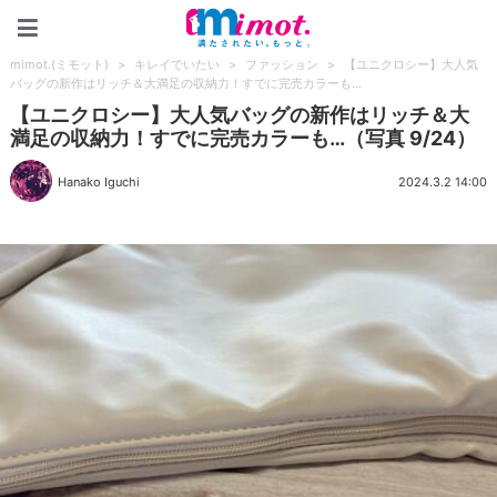
mimot.(ミモット)
mimot.(ミモット)
>
キレイでいたい
>
ファッション
>
【ユニクロシー】大人気
バッグの新作はリッチ＆大満足の収納力！すでに完売カラーも…
【ユニクロシー】大人気バッグの新作はリッチ＆大
満足の収納力！すでに完売カラーも…（写真 9/24）
Hanako Iguchi
2024.3.2 14:00