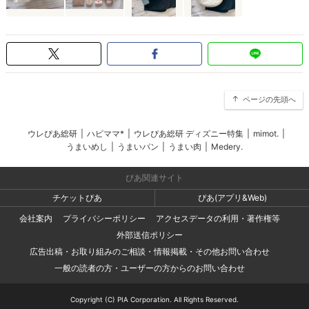
ページの先頭へ
ウレぴあ総研
|
ハピママ*
|
ウレぴあ総研 ディズニー特集
|
mimot.
|
うまいめし
|
うまいパン
|
うまい肉
|
Medery.
ぴあ関連サイト
チケットぴあ
ぴあ(アプリ&Web)
会社案内
プライバシーポリシー
アクセスデータの利用・著作権等
外部送信ポリシー
広告出稿・お取り組みのご相談・情報掲載・その他お問い合わせ
一般の読者の方・ユーザーの方からのお問い合わせ
Copyright (C) PIA Corporation. All Rights Reserved.