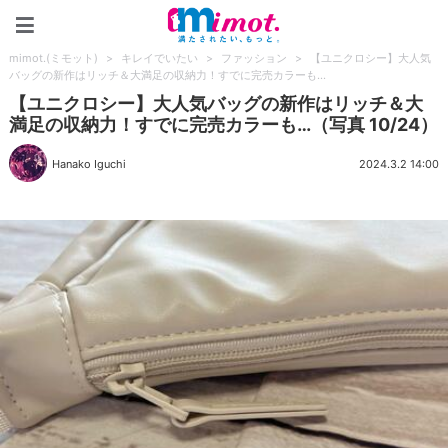
mimot.(ミモット)
mimot.(ミモット)
>
キレイでいたい
>
ファッション
>
【ユニクロシー】大人気
バッグの新作はリッチ＆大満足の収納力！すでに完売カラーも…
【ユニクロシー】大人気バッグの新作はリッチ＆大
満足の収納力！すでに完売カラーも…（写真 10/24）
Hanako Iguchi
2024.3.2 14:00