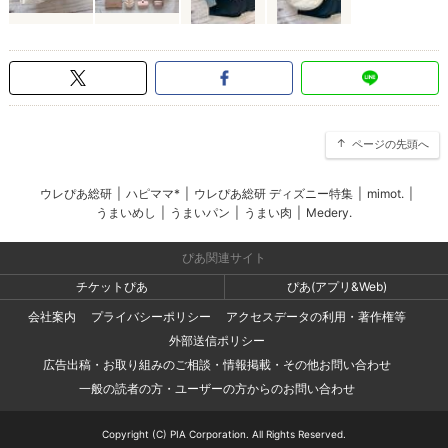
ページの先頭へ
ウレぴあ総研
|
ハピママ*
|
ウレぴあ総研 ディズニー特集
|
mimot.
|
うまいめし
|
うまいパン
|
うまい肉
|
Medery.
ぴあ関連サイト
チケットぴあ
ぴあ(アプリ&Web)
会社案内
プライバシーポリシー
アクセスデータの利用・著作権等
外部送信ポリシー
広告出稿・お取り組みのご相談・情報掲載・その他お問い合わせ
一般の読者の方・ユーザーの方からのお問い合わせ
Copyright (C) PIA Corporation. All Rights Reserved.