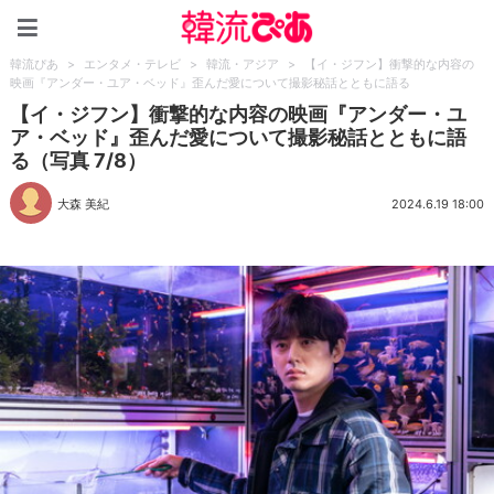
韓流ぴあ
韓流ぴあ
>
エンタメ・テレビ
>
韓流・アジア
>
【イ・ジフン】衝撃的な内容の
映画『アンダー・ユア・ベッド』歪んだ愛について撮影秘話とともに語る
【イ・ジフン】衝撃的な内容の映画『アンダー・ユ
ア・ベッド』歪んだ愛について撮影秘話とともに語
る（写真 7/8）
大森 美紀
2024.6.19 18:00