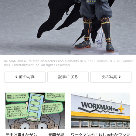
BATMAN and all related characters and elements © & ™ DC Comics. © 2018 Warner
Bros. Entertainment Inc. All rights reserved.
前の写真
記事に戻る
次の写真